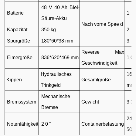
48 V
40
Ah Blei-
Batterie
1:
1
Säure-Akku
Nach vorne
Spee
d
Kapazität
350 kg
2: 3
Spurgröße
180*60*38 mm
3: 4
Reverse Max
Eimergröße
836*620*469 mm
1,0 
Geschwindigkeit
Hydraulisches
166
Kippen
Gesamtgröße
Trinkgeld
mm
Mechanische
Bremssystem
Gewicht
3
3
Bremse
24p
Notenfähigkeit
2
0 °
Containerbelastung
50p