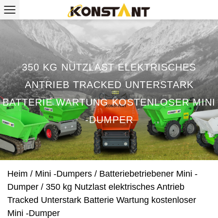
350 KG NUTZLAST ELEKTRISCHES
ANTRIEB TRACKED UNTERSTARK
BATTERIE WARTUNG KOSTENLOSER MINI
-DUMPER
Heim
/
Mini -Dumpers
/
Batteriebetriebener Mini -
Dumper
/
350 kg Nutzlast elektrisches Antrieb
Tracked Unterstark Batterie Wartung kostenloser
Mini -Dumper