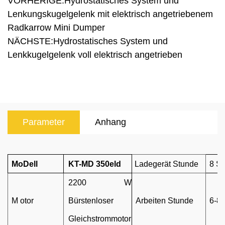
VORHERIGE:Hydrostatisches System und
Lenkungskugelgelenk mit elektrisch angetriebenem
Radkarrow Mini Dumper
NÄCHSTE:Hydrostatisches System und
Lenkkugelgelenk voll elektrisch angetrieben
Parameter
Anhang
MoDell
KT-MD
350eld
Ladegerät
Stunde
8
St
2200
W
M
otor
Bürstenloser
Arbeiten
Stunde
6-8
Gleichstrommotor